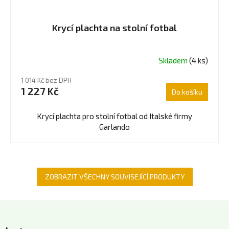
Krycí plachta na stolní fotbal
Skladem
(4 ks)
Průměrné
hodnocení
1 014 Kč bez DPH
produktu
1 227 Kč
Do košíku
je
5,0
z
Krycí plachta pro stolní fotbal od Italské firmy
5
Garlando
hvězdiček.
ZOBRAZIT VŠECHNY SOUVISEJÍCÍ PRODUKTY
Z
á