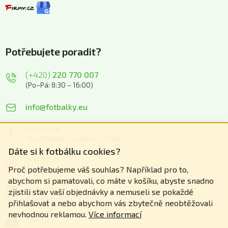
Potřebujete poradit?
(+420)
220 770 007
(Po–Pá: 8:30 – 16:00)
info@fotbalky.eu
Facebook
Vše důležité na jednom místě
Dáte si k fotbálku cookies?
Instagram
Zážitky z našich akcí
Proč potřebujeme váš souhlas? Například pro to,
abychom si pamatovali, co máte v košíku, abyste snadno
Linkedin
zjistili stav vaší objednávky a nemuseli se pokaždé
Nahlédněte do zákulisí
přihlašovat a nebo abychom vás zbytečně neobtěžovali
nevhodnou reklamou.
Více informací
Youtube