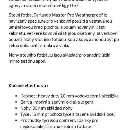
ligových stolů celosvětové ligy ITSF.
Stolní fotbal Garlando Master Pro Weatherproof je
navržený speciálně pro venkovní použití s vestavěnou
laminátovou hrací plochou a polaminovanými části
kabinetu. Veškeré kovové části jsou ošetřeny na venkovní
použití. Nohy stolního fotbalu jsou z kovu a mohou být po
celou dobu užití v mokru a vlhku.
Nohy stolního fotbálku jsou skládací pro snadný úklid
mimo sezónu apod.
Klíčové vlastnosti :
Kabinet : Heavy duty 20 mm vodovzdorná překližka
Barva : modrá s šedými okraji a logem
Nohy: 30 mm skládací nohy
Tyče : 16 mm průchozí tyče z tažené švédské oceli
Průchodky tyčí jsou opatřeny ložisky pro
nejdokonalejší hru na stolním fotbale