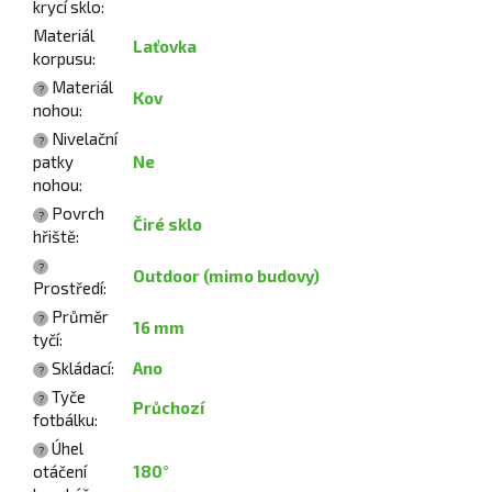
krycí sklo
:
Materiál
Laťovka
korpusu
:
Materiál
?
Kov
nohou
:
Nivelační
?
patky
Ne
nohou
:
Povrch
?
Čiré sklo
hřiště
:
?
Outdoor (mimo budovy)
Prostředí
:
Průměr
?
16 mm
tyčí
:
Skládací
:
Ano
?
Tyče
?
Průchozí
fotbálku
:
Úhel
?
otáčení
180°