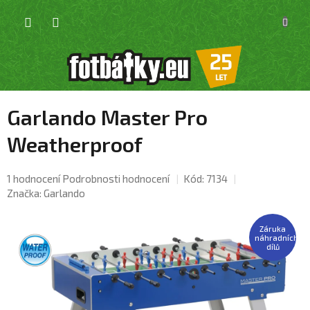
Přejít
NÁKU
na
KOŠÍK
obsah
Garlando Master Pro
Weatherproof
Průměrné
1 hodnocení
Podrobnosti hodnocení
Kód:
7134
hodnocení
Značka:
Garlando
produktu
je
Záruka
5,0
náhradních
dílů
z
5
hvězdiček.