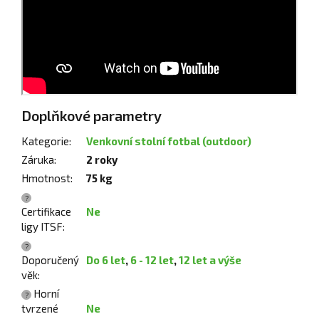
Doplňkové parametry
Kategorie
:
Venkovní stolní fotbal (outdoor)
Záruka
:
2 roky
Hmotnost
:
75 kg
?
Certifikace
Ne
ligy ITSF
:
?
Doporučený
Do 6 let
,
6 - 12 let
,
12 let a výše
věk
:
Horní
?
tvrzené
Ne