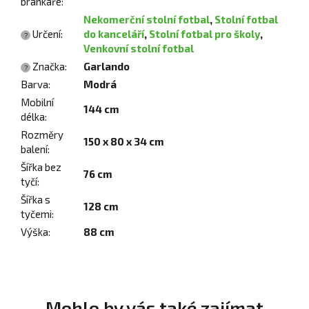
brankáře
:
Nekomerční stolní fotbal
,
Stolní fotbal
Určení
:
do kanceláří
,
Stolní fotbal pro školy
,
?
Venkovní stolní fotbal
Značka
:
Garlando
?
Barva
:
Modrá
Mobilní
144 cm
délka
:
Rozměry
150 x 80 x 34 cm
balení
:
Šířka bez
76 cm
tyčí
:
Šířka s
128 cm
tyčemi
:
Výška
:
88 cm
Mohlo by vás také zajímat