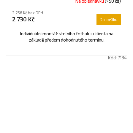
Na objednávku
(>50 ks)
Průměrné
hodnocení
2 256 Kč bez DPH
produktu
2 730 Kč
Do košíku
je
4,0
z
Individuální montáž stolního fotbalu u klienta na
5
základě předem dohodnutého termínu.
hvězdiček.
Kód:
7134