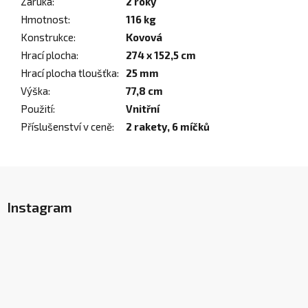
Záruka
:
2 roky
Hmotnost
:
116 kg
Konstrukce
:
Kovová
Hrací plocha
:
274 x 152,5 cm
Hrací plocha tloušťka
:
25 mm
Výška
:
77,8 cm
Použití
:
Vnitřní
Příslušenství v ceně
:
2 rakety, 6 míčků
Z
á
Instagram
p
a
t
í