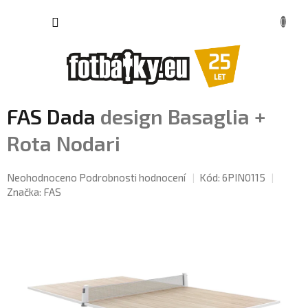
Přejít
NÁKU
na
KOŠÍK
obsah
FAS Dada
design Basaglia +
Rota Nodari
Průměrné
Neohodnoceno
Podrobnosti hodnocení
Kód:
6PIN0115
hodnocení
Značka:
FAS
produktu
je
0,0
z
5
hvězdiček.