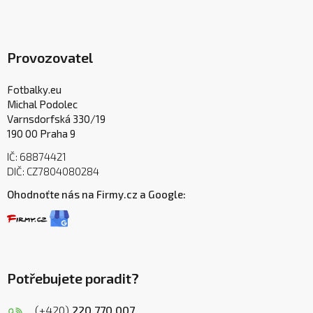
Provozovatel
Fotbalky.eu
Michal Podolec
Varnsdorfská 330/19
190 00 Praha 9
IČ: 68874421
DIČ: CZ7804080284
Ohodnoťte nás na Firmy.cz a Google:
Potřebujete poradit?
(+420)
220 770 007