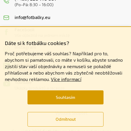
(Po–Pá: 8:30 – 16:00)
info@fotbalky.eu
Facebook
Vše důležité na jednom místě
Dáte si k fotbálku cookies?
Instagram
Zážitky z našich akcí
Proč potřebujeme váš souhlas? Například pro to,
abychom si pamatovali, co máte v košíku, abyste snadno
Linkedin
zjistili stav vaší objednávky a nemuseli se pokaždé
Nahlédněte do zákulisí
přihlašovat a nebo abychom vás zbytečně neobtěžovali
nevhodnou reklamou.
Více informací
Youtube
Ukázky produktů a recenze
Souhlasím
Vytvořil Shoptet
Odmítnout