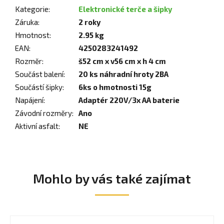
Kategorie
:
Elektronické terče a šipky
Záruka
:
2 roky
Hmotnost
:
2.95 kg
EAN
:
4250283241492
Rozměr
:
š52 cm x v56 cm x h 4 cm
Součást balení
:
20 ks náhradní hroty 2BA
Součástí šipky
:
6ks o hmotnosti 15g
Napájení
:
Adaptér 220V/3x AA baterie
Závodní rozměry
:
Ano
Aktivní asfalt
:
NE
Mohlo by vás také zajímat