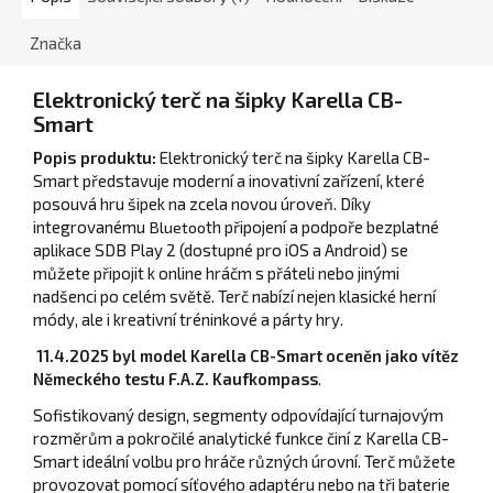
Značka
Elektronický terč na šipky Karella CB-
Smart
Popis produktu:
Elektronický terč na šipky Karella CB-
Smart představuje moderní a inovativní zařízení, které
posouvá hru šipek na zcela novou úroveň. Díky
integrovanému
Bluetoo
th připojení a podpoře bezplatné
aplikace SDB Play 2 (dostupné pro iOS a Android) se
můžete připojit k online hráčm s přáteli nebo jinými
nadšenci po celém světě. Terč nabízí nejen klasické herní
módy, ale i kreativní tréninkové a párty hry.
11.4.2025 byl model Karella CB-Smart oceněn jako vítěz
Německého testu F.A.Z. Kaufkompass
.
Sofistikovaný design, segmenty odpovídající turnajovým
rozměrům a pokročilé analytické funkce činí z Karella CB-
Smart ideální volbu pro hráče různých úrovní. Terč můžete
provozovat pomocí síťového adaptéru nebo na tři baterie