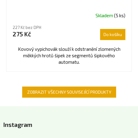
Skladem
(5 ks)
227 Kč bez DPH
275 Kč
Do košíku
Kovový vypichovák slouží k odstranění zlomených
měkkých hrotů šipek ze segmentů šipkového
automatu.
ZOBRAZIT VŠECHNY SOUVISEJÍCÍ PRODUKTY
Z
á
Instagram
p
a