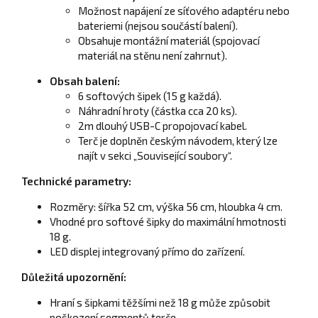
Možnost napájení ze síťového adaptéru nebo
bateriemi (nejsou součástí balení).
Obsahuje montážní materiál (spojovací
materiál na stěnu není zahrnut).
Obsah balení:
6 softových šipek (15 g každá).
Náhradní hroty (částka cca 20 ks).
2m dlouhý USB-C propojovací kabel.
Terč je doplněn českým návodem, který lze
najít v sekci „Související soubory“.
Technické parametry:
Rozměry: šířka 52 cm, výška 56 cm, hloubka 4 cm.
Vhodné pro softové šipky do maximální hmotnosti
18 g.
LED displej integrovaný přímo do zařízení.
Důležitá upozornění:
Hraní s šipkami těžšími než 18 g může způsobit
poškození segmentů terče.