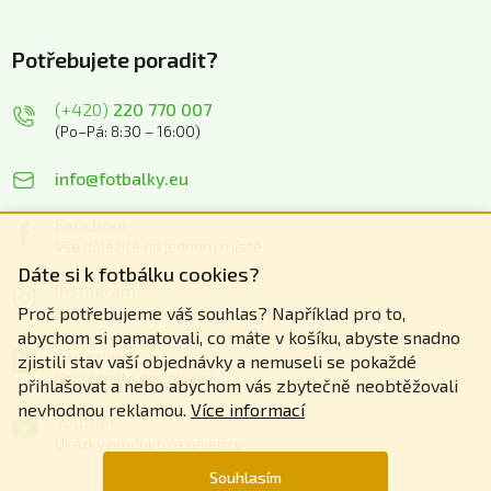
Potřebujete poradit?
(+420)
220 770 007
(Po–Pá: 8:30 – 16:00)
info@fotbalky.eu
Facebook
Vše důležité na jednom místě
Dáte si k fotbálku cookies?
Instagram
Zážitky z našich akcí
Proč potřebujeme váš souhlas? Například pro to,
abychom si pamatovali, co máte v košíku, abyste snadno
Linkedin
zjistili stav vaší objednávky a nemuseli se pokaždé
Nahlédněte do zákulisí
přihlašovat a nebo abychom vás zbytečně neobtěžovali
nevhodnou reklamou.
Více informací
Youtube
Ukázky produktů a recenze
Souhlasím