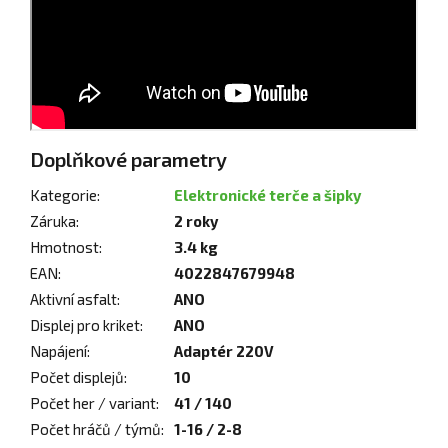
Doplňkové parametry
Kategorie
:
Elektronické terče a šipky
Záruka
:
2 roky
Hmotnost
:
3.4 kg
EAN
:
4022847679948
Aktivní asfalt
:
ANO
Displej pro kriket
:
ANO
Napájení
:
Adaptér 220V
Počet displejů
:
10
Počet her / variant
:
41 / 140
Počet hráčů / týmů
:
1-16 / 2-8