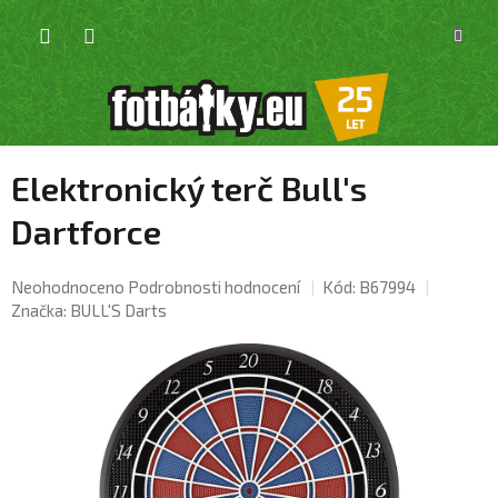
Přejít
NÁKU
na
KOŠÍK
obsah
Elektronický terč Bull's
Dartforce
Průměrné
Neohodnoceno
Podrobnosti hodnocení
Kód:
B67994
hodnocení
Značka:
BULL'S Darts
produktu
je
0,0
z
5
hvězdiček.