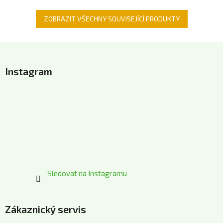
ZOBRAZIT VŠECHNY SOUVISEJÍCÍ PRODUKTY
Z
á
Instagram
p
a
t
í
Sledovat na Instagramu
Zákaznický servis