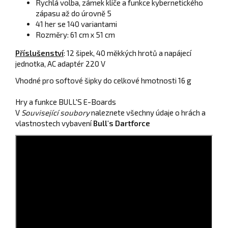
Rychlá volba, zámek klíče a funkce kybernetického
zápasu až do úrovně 5
41 her se 140 variantami
Rozměry: 61 cm x 51 cm
Příslušenství
: 12 šipek, 40 měkkých hrotů a napájecí
jednotka
, AC adaptér 220 V
Vhodné pro softové šipky do celkové hmotnosti 16 g
Hry a funkce BULL'S E-Boards
V
Související soubory
naleznete všechny údaje o hrách a
vlastnostech vybavení
Bull's
Dartforce