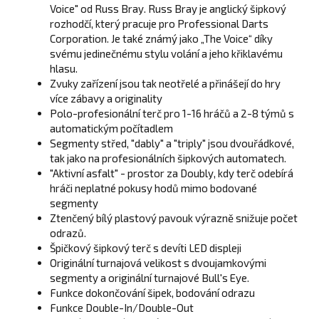
Voice" od Russ Bray.
Russ Bray je anglický šipkový
rozhodčí, který pracuje pro Professional Darts
Corporation. Je také známý jako „The Voice“ díky
svému jedinečnému stylu volání a jeho křiklavému
hlasu.
Zvuky zařízení jsou tak neotřelé a přinášejí do hry
více zábavy a originality
Polo-profesionální terč pro 1-16 hráčů a 2-8 týmů s
automatickým počítadlem
Segmenty střed, "dably" a "triply" jsou
dvouřádkové,
tak jako na profesionálních šipkových automatech.
"Aktivní asfalt" - prostor za Doubly, kdy terč odebírá
hráči neplatné pokusy hodů mimo bodované
segmenty
Ztenčený bílý plastový pavouk
výrazně snižuje počet
odrazů.
Špičkový šipkový terč s devíti LED displeji
Originální turnajová velikost s dvoujamkovými
segmenty a originální turnajové
Bull's Eye.
Funkce dokončování šipek, bodování odrazu
Funkce Double-In/Double-Out