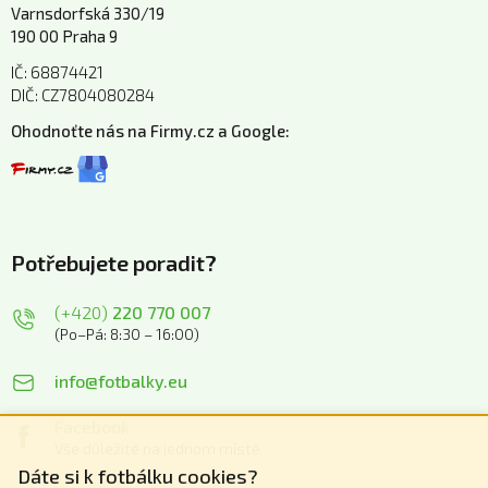
Varnsdorfská 330/19
190 00 Praha 9
IČ: 68874421
DIČ: CZ7804080284
Ohodnoťte nás na Firmy.cz a Google:
Potřebujete poradit?
(+420)
220 770 007
(Po–Pá: 8:30 – 16:00)
info@fotbalky.eu
Facebook
Vše důležité na jednom místě
Dáte si k fotbálku cookies?