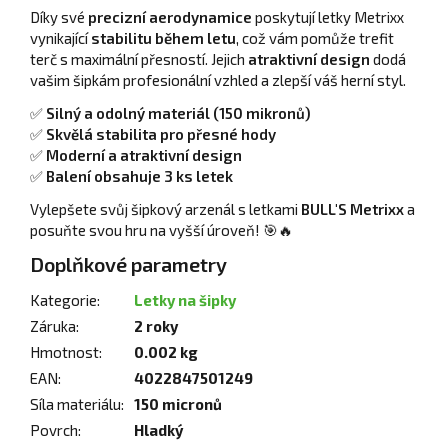
Díky své
precizní aerodynamice
poskytují letky Metrixx
vynikající
stabilitu během letu
, což vám pomůže trefit
terč s maximální přesností. Jejich
atraktivní design
dodá
vašim šipkám profesionální vzhled a zlepší váš herní styl.
✅
Silný a odolný materiál (150 mikronů)
✅
Skvělá stabilita pro přesné hody
✅
Moderní a atraktivní design
✅
Balení obsahuje 3 ks letek
Vylepšete svůj šipkový arzenál s letkami
BULL'S Metrixx
a
posuňte svou hru na vyšší úroveň! 🎯🔥
Doplňkové parametry
Kategorie
:
Letky na šipky
Záruka
:
2 roky
Hmotnost
:
0.002 kg
EAN
:
4022847501249
Síla materiálu
:
150 micronů
Povrch
:
Hladký