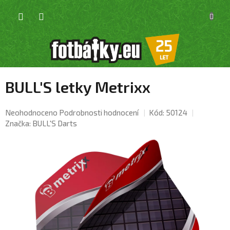
Přejít
NÁKU
na
KOŠÍK
obsah
BULL'S letky Metrixx
Průměrné
Neohodnoceno
Podrobnosti hodnocení
Kód:
50124
hodnocení
Značka:
BULL'S Darts
produktu
je
0,0
z
5
hvězdiček.