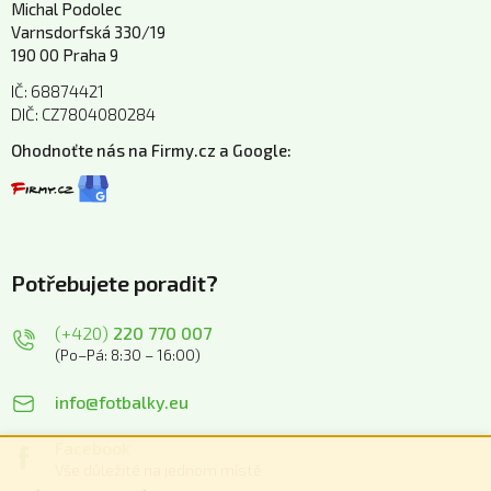
Michal Podolec
Varnsdorfská 330/19
190 00 Praha 9
IČ: 68874421
DIČ: CZ7804080284
Ohodnoťte nás na Firmy.cz a Google:
Potřebujete poradit?
(+420)
220 770 007
(Po–Pá: 8:30 – 16:00)
info@fotbalky.eu
Facebook
Vše důležité na jednom místě