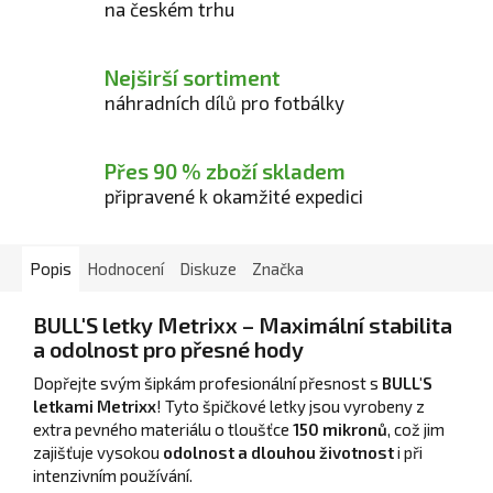
na českém trhu
Nejširší sortiment
náhradních dílů pro fotbálky
Přes 90 % zboží skladem
připravené k okamžité expedici
Popis
Hodnocení
Diskuze
Značka
BULL'S letky Metrixx – Maximální stabilita
a odolnost pro přesné hody
Dopřejte svým šipkám profesionální přesnost s
BULL'S
letkami Metrixx
! Tyto špičkové letky jsou vyrobeny z
extra pevného materiálu o tloušťce
150 mikronů
, což jim
zajišťuje vysokou
odolnost a dlouhou životnost
i při
intenzivním používání.