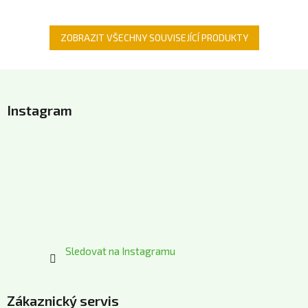
ZOBRAZIT VŠECHNY SOUVISEJÍCÍ PRODUKTY
Z
á
Instagram
p
a
t
í
Sledovat na Instagramu
Zákaznický servis