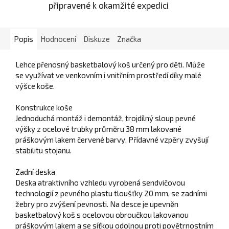
připravené k okamžité expedici
Popis
Hodnocení
Diskuze
Značka
Lehce přenosný basketbalový koš určený pro děti. Může
se využívat ve venkovním i vnitřním prostředí díky malé
výšce koše.
Konstrukce koše
Jednoduchá montáž i demontáž, trojdílný sloup pevné
výšky z ocelové trubky průměru 38 mm lakované
práškovým lakem červené barvy. Přídavné vzpěry zvyšují
stabilitu stojanu.
Zadní deska
Deska atraktivního vzhledu vyrobená sendvičovou
technologií z pevného plastu tloušťky 20 mm, se zadními
žebry pro zvýšení pevnosti. Na desce je upevněn
basketbalový koš s ocelovou obroučkou lakovanou
práškovým lakem a se síťkou odolnou proti povětrnostním