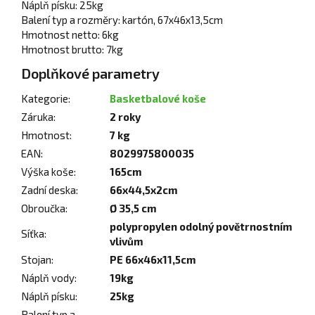
Náplň písku: 25kg
Balení typ a rozměry: kartón, 67x46x13,5cm
Hmotnost netto: 6kg
Hmotnost brutto: 7kg
Doplňkové parametry
Kategorie
:
Basketbalové koše
Záruka
:
2 roky
Hmotnost
:
7 kg
EAN
:
8029975800035
Výška koše
:
165cm
Zadní deska
:
66x44,5x2cm
Obroučka
:
Ø 35,5 cm
polypropylen odolný povětrnostním
Síťka
:
vlivům
Stojan
:
PE 66x46x11,5cm
Náplň vody
:
19kg
Náplň písku
:
25kg
Balení typ a