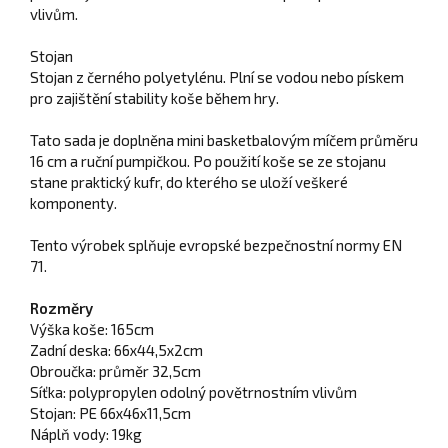
vlivům.
Stojan
Stojan z černého polyetylénu. Plní se vodou nebo pískem
pro zajištění stability koše během hry.
Tato sada je doplněna mini basketbalovým míčem průměru
16 cm a ruční pumpičkou. Po použití koše se ze stojanu
stane praktický kufr, do kterého se uloží veškeré
komponenty.
Tento výrobek splňuje evropské bezpečnostní normy EN
71.
Rozměry
Výška koše: 165cm
Zadní deska: 66x44,5x2cm
Obroučka: průměr 32,5cm
Síťka: polypropylen odolný povětrnostním vlivům
Stojan: PE 66x46x11,5cm
Náplň vody: 19kg