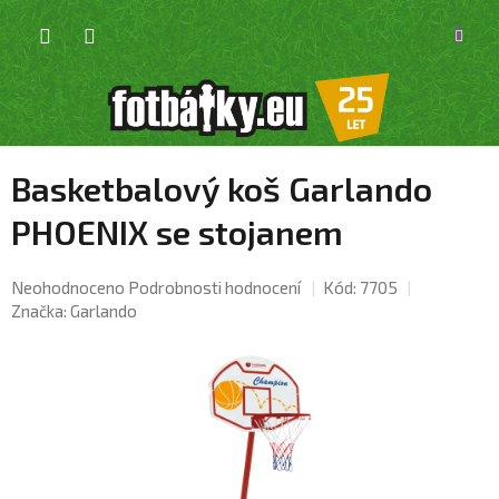
Přejít
NÁKU
na
KOŠÍK
obsah
Basketbalový koš Garlando
PHOENIX se stojanem
Průměrné
Neohodnoceno
Podrobnosti hodnocení
Kód:
7705
hodnocení
Značka:
Garlando
produktu
je
0,0
z
5
hvězdiček.