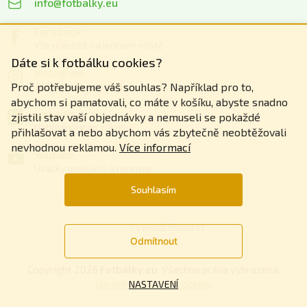
info@fotbalky.eu
Facebook
Vše důležité na jednom místě
Dáte si k fotbálku cookies?
Instagram
Zážitky z našich akcí
Proč potřebujeme váš souhlas? Například pro to,
abychom si pamatovali, co máte v košíku, abyste snadno
Linkedin
zjistili stav vaší objednávky a nemuseli se pokaždé
Nahlédněte do zákulisí
přihlašovat a nebo abychom vás zbytečně neobtěžovali
nevhodnou reklamou.
Více informací
Youtube
Ukázky produktů a recenze
Souhlasím
Vytvořil Shoptet
Odmítnout
Copyright 2026
Fotbálky.eu
. Všechna práva vyhrazena.
Upravit nastavení cookies
NASTAVENÍ