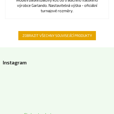
Mobilní basketbalový koš od tradičního Italského
výrobce Garlando. Nastavitelná výška - oficiální
turnajové rozměry.
ZOBRAZIT VŠECHNY SOUVISEJÍCÍ PRODUKTY
Z
á
Instagram
p
a
t
í