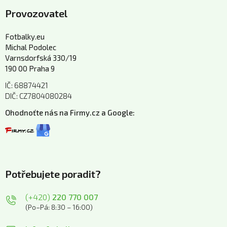
Provozovatel
Fotbalky.eu
Michal Podolec
Varnsdorfská 330/19
190 00 Praha 9
IČ: 68874421
DIČ: CZ7804080284
Ohodnoťte nás na Firmy.cz a Google:
Potřebujete poradit?
(+420)
220 770 007
(Po–Pá: 8:30 – 16:00)